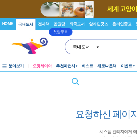
HOME
전자책
만권당
외국도서
알라딘굿즈
온라인중고
국내도서
첫달무료
국내도서
분야보기
오뒷세이아
추천마법사
베스트
새로나온책
이벤트
요청하신 페이지
시스템 관리자에게 에