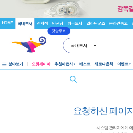
HOME
전자책
만권당
외국도서
알라딘굿즈
온라인중고
국내도서
첫달무료
국내도서
분야보기
오뒷세이아
추천마법사
베스트
새로나온책
이벤트
요청하신 페이지
시스템 관리자에게 에