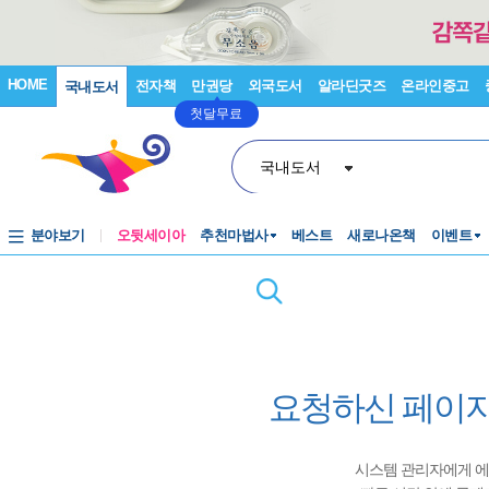
HOME
전자책
만권당
외국도서
알라딘굿즈
온라인중고
국내도서
첫달무료
국내도서
분야보기
오뒷세이아
추천마법사
베스트
새로나온책
이벤트
요청하신 페이지
시스템 관리자에게 에