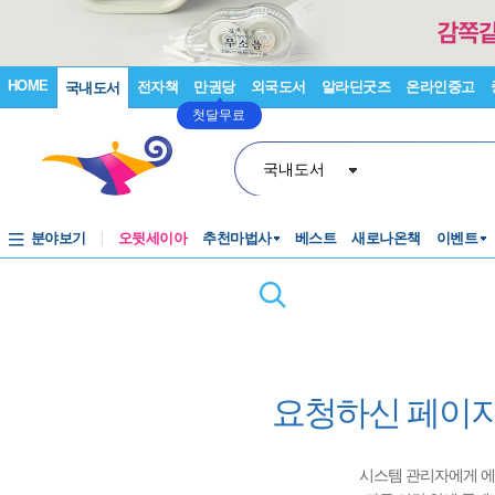
HOME
전자책
만권당
외국도서
알라딘굿즈
온라인중고
국내도서
첫달무료
국내도서
분야보기
오뒷세이아
추천마법사
베스트
새로나온책
이벤트
요청하신 페이지
시스템 관리자에게 에