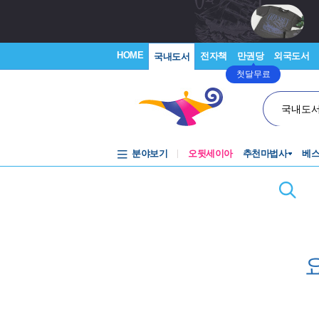
HOME
전자책
만권당
외국도서
국내도서
첫달무료
국내도
분야보기
오뒷세이아
추천마법사
베