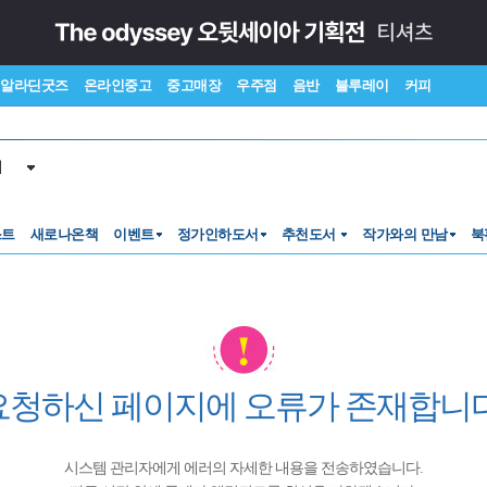
알라딘굿즈
온라인중고
중고매장
우주점
음반
블루레이
커피
서
스트
새로나온책
이벤트
정가인하도서
추천도서
작가와의 만남
북
요청하신 페이지에 오류가 존재합니다
시스템 관리자에게 에러의 자세한 내용을 전송하였습니다.