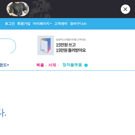
로그인
회원가입
마이페이지
고객센터
장바구니
(0)
투비컨티뉴드
창작플랫폼
펀드
북플
서재
투비컨티뉴드
.