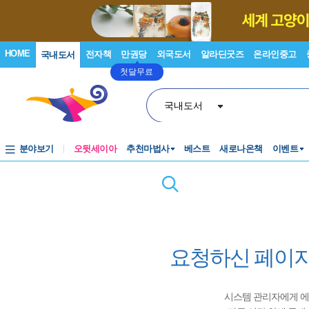
HOME
전자책
만권당
외국도서
알라딘굿즈
온라인중고
국내도서
첫달무료
국내도서
분야보기
오뒷세이아
추천마법사
베스트
새로나온책
이벤트
요청하신 페이지
시스템 관리자에게 에