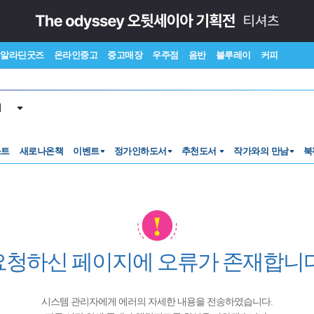
알라딘굿즈
온라인중고
중고매장
우주점
음반
블루레이
커피
서
스트
새로나온책
이벤트
정가인하도서
추천도서
작가와의 만남
북
요청하신 페이지에 오류가 존재합니다
시스템 관리자에게 에러의 자세한 내용을 전송하였습니다.