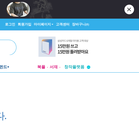
로그인
회원가입
마이페이지
고객센터
장바구니
(0)
투비컨티뉴드
창작플랫폼
펀드
북플
서재
투비컨티뉴드
.