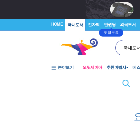
HOME
전자책
만권당
외국도서
국내도서
첫달무료
국내도
분야보기
오뒷세이아
추천마법사
베