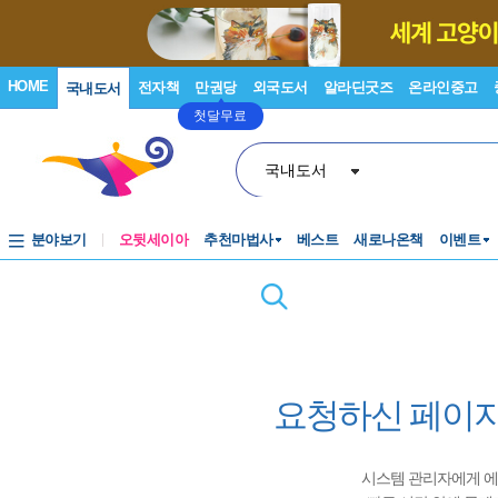
HOME
전자책
만권당
외국도서
알라딘굿즈
온라인중고
국내도서
첫달무료
국내도서
분야보기
오뒷세이아
추천마법사
베스트
새로나온책
이벤트
요청하신 페이지
시스템 관리자에게 에