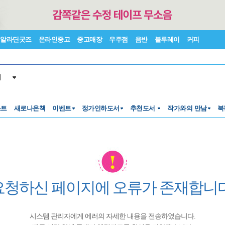
알라딘굿즈
온라인중고
중고매장
우주점
음반
블루레이
커피
서
스트
새로나온책
이벤트
정가인하도서
추천도서
작가와의 만남
북
요청하신 페이지에 오류가 존재합니다
시스템 관리자에게 에러의 자세한 내용을 전송하였습니다.