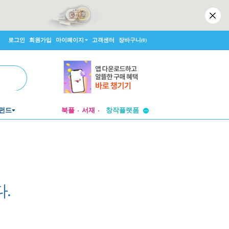
로그인
회원가입
마이페이지
고객센터
장바구니
(0)
투비컨티뉴드
창작플랫폼
펀드
북플
서재
투비컨티뉴드
.