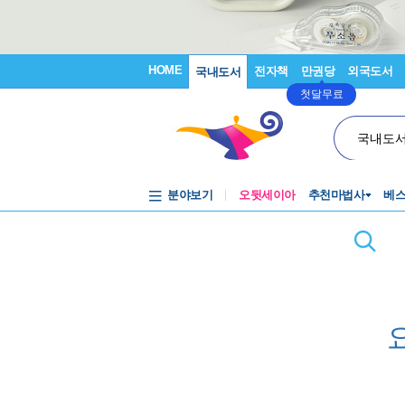
HOME
전자책
만권당
외국도서
국내도서
첫달무료
국내도
분야보기
오뒷세이아
추천마법사
베