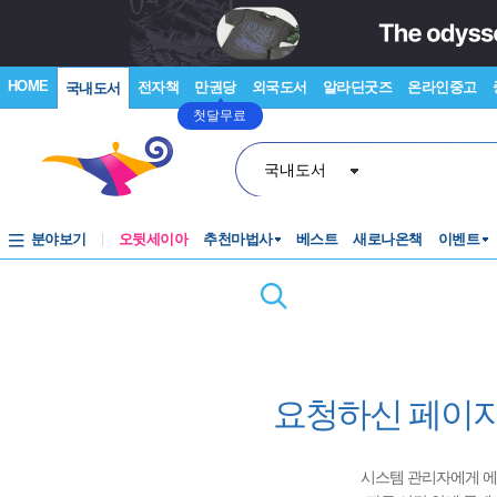
HOME
전자책
만권당
외국도서
알라딘굿즈
온라인중고
국내도서
첫달무료
국내도서
분야보기
오뒷세이아
추천마법사
베스트
새로나온책
이벤트
요청하신 페이지
시스템 관리자에게 에