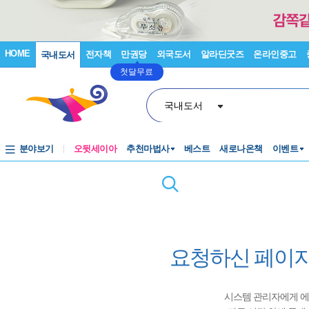
HOME
전자책
만권당
외국도서
알라딘굿즈
온라인중고
국내도서
첫달무료
국내도서
분야보기
오뒷세이아
추천마법사
베스트
새로나온책
이벤트
요청하신 페이지
시스템 관리자에게 에