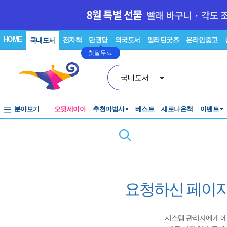
HOME
전자책
만권당
외국도서
알라딘굿즈
온라인중고
국내도서
첫달무료
국내도서
분야보기
오뒷세이아
추천마법사
베스트
새로나온책
이벤트
요청하신 페이지
시스템 관리자에게 에