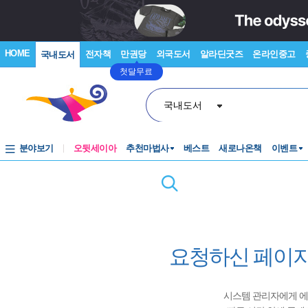
HOME
전자책
만권당
외국도서
알라딘굿즈
온라인중고
국내도서
첫달무료
국내도서
분야보기
오뒷세이아
추천마법사
베스트
새로나온책
이벤트
요청하신 페이지
시스템 관리자에게 에