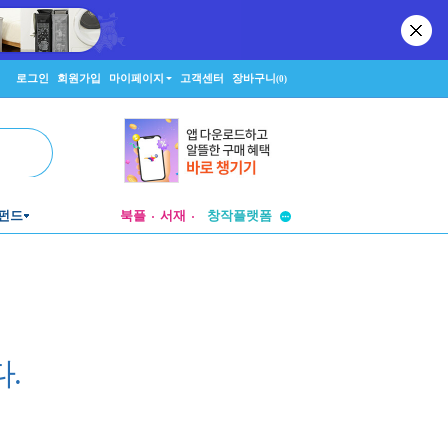
로그인
회원가입
마이페이지
고객센터
장바구니
(0)
투비컨티뉴드
펀드
북플
서재
창작플랫폼
투비컨티뉴드
.