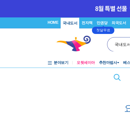
HOME
전자책
만권당
외국도서
국내도서
첫달무료
국내도
분야보기
오뒷세이아
추천마법사
베