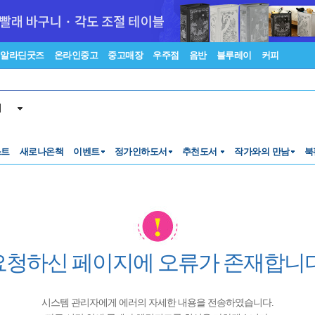
알라딘굿즈
온라인중고
중고매장
우주점
음반
블루레이
커피
서
스트
새로나온책
이벤트
정가인하도서
추천도서
작가와의 만남
북
요청하신 페이지에 오류가 존재합니다
시스템 관리자에게 에러의 자세한 내용을 전송하였습니다.