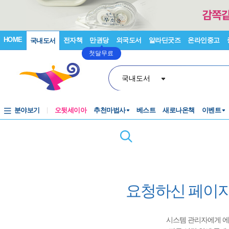
HOME
전자책
만권당
외국도서
알라딘굿즈
온라인중고
국내도서
첫달무료
국내도서
분야보기
오뒷세이아
추천마법사
베스트
새로나온책
이벤트
요청하신 페이지
시스템 관리자에게 에