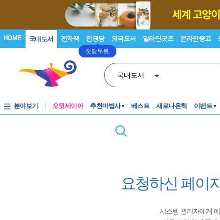
HOME
전자책
만권당
외국도서
알라딘굿즈
온라인중고
국내도서
첫달무료
국내도서
분야보기
오뒷세이아
추천마법사
베스트
새로나온책
이벤트
요청하신 페이지
시스템 관리자에게 에