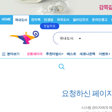
HOME
전자책
만권당
외국도서
알라딘굿즈
온라인중고
국내도서
첫달무료
국내도서
분야보기
오뒷세이아
추천마법사
베스트
새로나온책
이벤트
요청하신 페이지
시스템 관리자에게 에