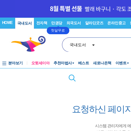
HOME
전자책
만권당
외국도서
알라딘굿즈
온라인중고
국내도서
첫달무료
국내도서
분야보기
오뒷세이아
추천마법사
베스트
새로나온책
이벤트
요청하신 페이지
시스템 관리자에게 에