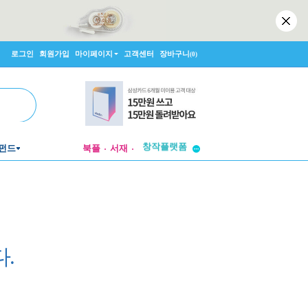
로그인
회원가입
마이페이지
고객센터
장바구니
(0)
투비컨티뉴드
창작플랫폼
펀드
북플
서재
투비컨티뉴드
.