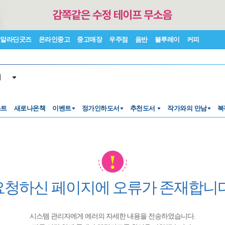
알라딘굿즈
온라인중고
중고매장
우주점
음반
블루레이
커피
서
스트
새로나온책
이벤트
정가인하도서
추천도서
작가와의 만남
북
요청하신 페이지에 오류가 존재합니다
시스템 관리자에게 에러의 자세한 내용을 전송하였습니다.