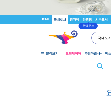
HOME
전자책
만권당
외국도서
국내도서
첫달무료
국내도
분야보기
오뒷세이아
추천마법사
베