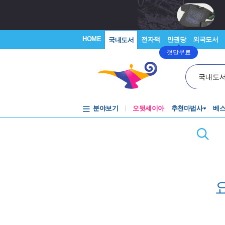
HOME
전자책
만권당
외국도서
국내도서
첫달무료
국내도
분야보기
오뒷세이아
추천마법사
베