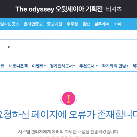
알라딘굿즈
온라인중고
중고매장
우주점
음반
블루레이
커피
서
스트
새로나온책
이벤트
정가인하도서
추천도서
작가와의 만남
북
요청하신 페이지에 오류가 존재합니다
시스템 관리자에게 에러의 자세한 내용을 전송하였습니다.