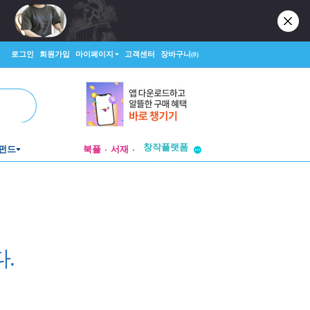
로그인
회원가입
마이페이지
고객센터
장바구니
(0)
투비컨티뉴드
창작플랫폼
펀드
북플
서재
투비컨티뉴드
.