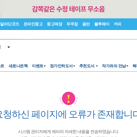
알라딘굿즈
온라인중고
중고매장
우주점
음반
블루레이
커피
서
스트
새로나온책
이벤트
정가인하도서
추천도서
작가와의 만남
북
요청하신 페이지에 오류가 존재합니다
시스템 관리자에게 에러의 자세한 내용을 전송하였습니다.