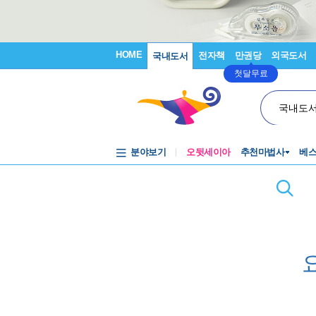
HOME
전자책
만권당
외국도서
국내도서
첫달무료
국내도
분야보기
오뒷세이아
추천마법사
베