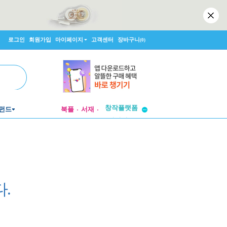
로그인
회원가입
마이페이지
고객센터
장바구니
(0)
투비컨티뉴드
창작플랫폼
펀드
북플
서재
투비컨티뉴드
.