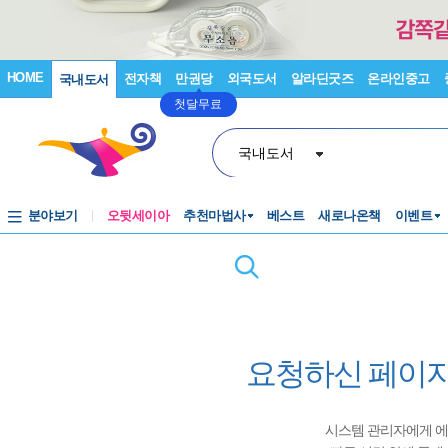
HOME
전자책
만권당
외국도서
알라딘굿즈
온라인중고
국내도서
첫달무료
국내도서
분야보기
오뒷세이아
추천마법사
베스트
새로나온책
이벤트
요청하신 페이지
시스템 관리자에게 에