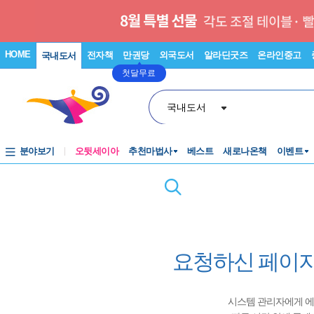
HOME
전자책
만권당
외국도서
알라딘굿즈
온라인중고
국내도서
첫달무료
국내도서
분야보기
오뒷세이아
추천마법사
베스트
새로나온책
이벤트
요청하신 페이지
시스템 관리자에게 에