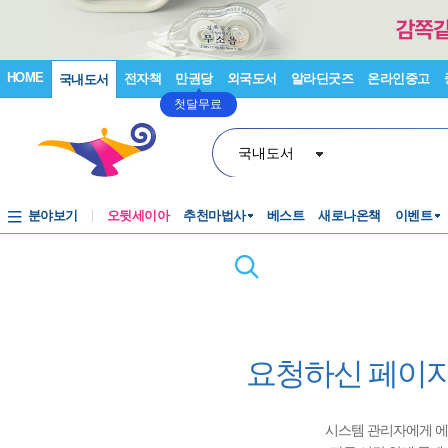
HOME
전자책
만권당
외국도서
알라딘굿즈
온라인중고
국내도서
첫달무료
국내도서
분야보기
오뒷세이아
추천마법사
베스트
새로나온책
이벤트
요청하신 페이지
시스템 관리자에게 에