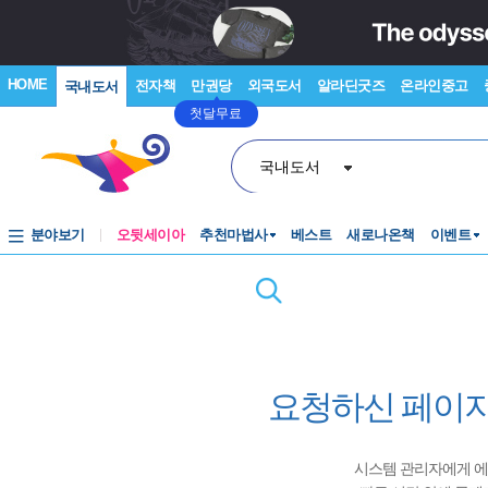
HOME
전자책
만권당
외국도서
알라딘굿즈
온라인중고
국내도서
첫달무료
국내도서
분야보기
오뒷세이아
추천마법사
베스트
새로나온책
이벤트
요청하신 페이지
시스템 관리자에게 에