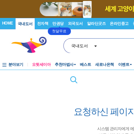
HOME
전자책
만권당
외국도서
알라딘굿즈
온라인중고
국내도서
첫달무료
국내도서
분야보기
오뒷세이아
추천마법사
베스트
새로나온책
이벤트
요청하신 페이지
시스템 관리자에게 에