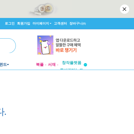
로그인
회원가입
마이페이지
고객센터
장바구니
(0)
투비컨티뉴드
창작플랫폼
펀드
북플
서재
투비컨티뉴드
.