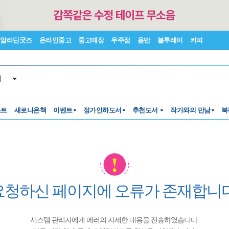
알라딘굿즈
온라인중고
중고매장
우주점
음반
블루레이
커피
서
스트
새로나온책
이벤트
정가인하도서
추천도서
작가와의 만남
북
요청하신 페이지에 오류가 존재합니다
시스템 관리자에게 에러의 자세한 내용을 전송하였습니다.