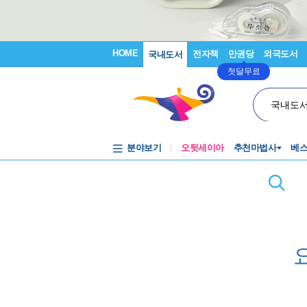
HOME
전자책
만권당
외국도서
국내도서
첫달무료
국내도
분야보기
오뒷세이아
추천마법사
베