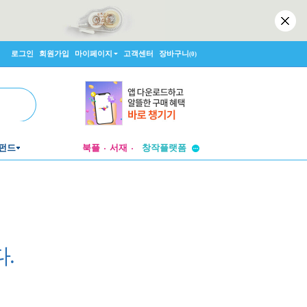
로그인
회원가입
마이페이지
고객센터
장바구니
(0)
투비컨티뉴드
펀드
북플
서재
창작플랫폼
투비컨티뉴드
.