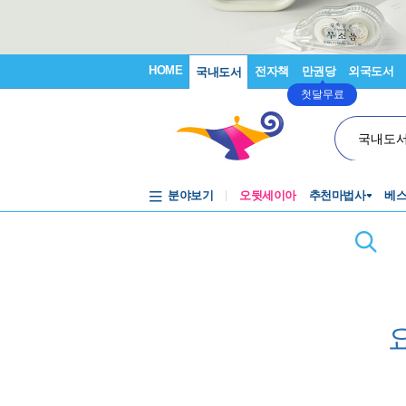
HOME
전자책
만권당
외국도서
국내도서
첫달무료
국내도
분야보기
오뒷세이아
추천마법사
베