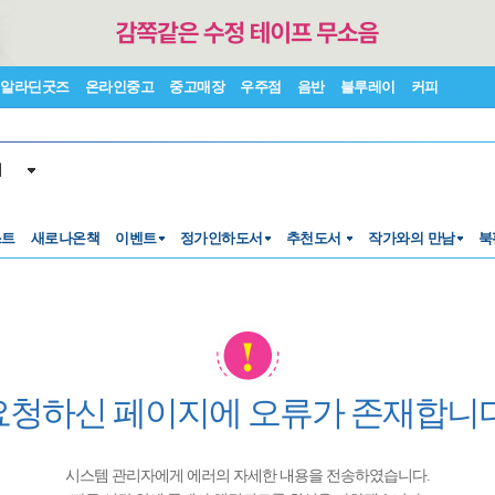
알라딘굿즈
온라인중고
중고매장
우주점
음반
블루레이
커피
서
스트
새로나온책
이벤트
정가인하도서
추천도서
작가와의 만남
북
요청하신 페이지에 오류가 존재합니다
시스템 관리자에게 에러의 자세한 내용을 전송하였습니다.