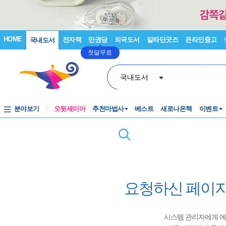
HOME
전자책
만권당
외국도서
알라딘굿즈
온라인중고
국내도서
첫달무료
국내도서
분야보기
오뒷세이아
추천마법사
베스트
새로나온책
이벤트
요청하신 페이지
시스템 관리자에게 에