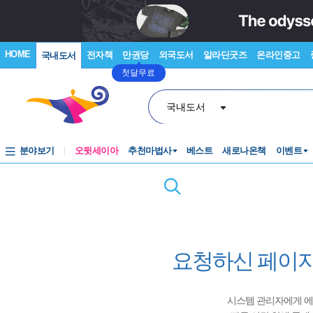
HOME
전자책
만권당
외국도서
알라딘굿즈
온라인중고
국내도서
첫달무료
국내도서
분야보기
오뒷세이아
추천마법사
베스트
새로나온책
이벤트
요청하신 페이지
시스템 관리자에게 에