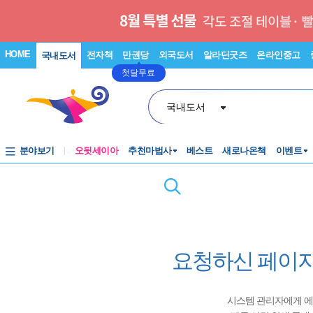
HOME
전자책
만권당
외국도서
알라딘굿즈
온라인중고
국내도서
첫달무료
국내도서
분야보기
오뒷세이아
추천마법사
베스트
새로나온책
이벤트
요청하신 페이지
시스템 관리자에게 에