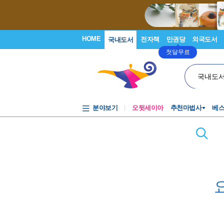
HOME
전자책
만권당
외국도서
국내도서
첫달무료
국내도
분야보기
오뒷세이아
추천마법사
베