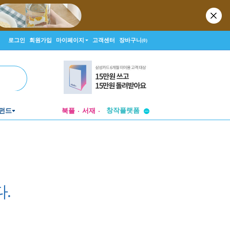
로그인
회원가입
마이페이지
고객센터
장바구니
(0)
투비컨티뉴드
창작플랫폼
펀드
북플
서재
투비컨티뉴드
.