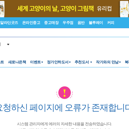
알라딘굿즈
온라인중고
중고매장
우주점
음반
블루레이
커피
서
스트
새로나온책
이벤트
정가인하도서
추천도서
작가와의 만남
북
요청하신 페이지에 오류가 존재합니다
시스템 관리자에게 에러의 자세한 내용을 전송하였습니다.