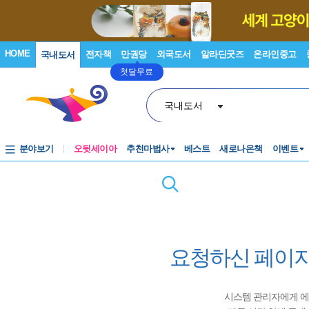
HOME
전자책
만권당
외국도서
알라딘굿즈
온라인중고
국내도서
첫달무료
국내도서
분야보기
오뒷세이아
추천마법사
베스트
새로나온책
이벤트
요청하신 페이지
시스템 관리자에게 에