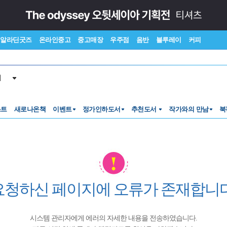
알라딘굿즈
온라인중고
중고매장
우주점
음반
블루레이
커피
서
스트
새로나온책
이벤트
정가인하도서
추천도서
작가와의 만남
북
요청하신 페이지에 오류가 존재합니다
시스템 관리자에게 에러의 자세한 내용을 전송하였습니다.