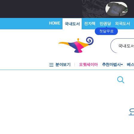
HOME
전자책
만권당
외국도서
국내도서
첫달무료
국내도
분야보기
오뒷세이아
추천마법사
베