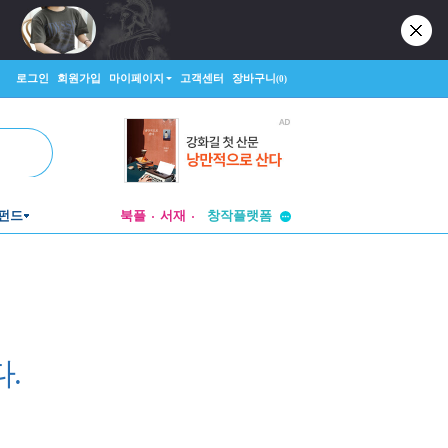
로그인
회원가입
마이페이지
고객센터
장바구니
(0)
투비컨티뉴드
창작플랫폼
펀드
북플
서재
투비컨티뉴드
.