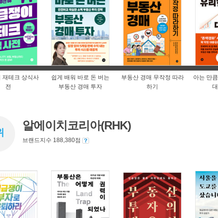
 재테크 상식사
쉽게 배워 바로 돈 버는
부동산 경매 무작정 따라
아는 만큼
전
부동산 경매 투자
하기
대
알에이치코리아(RHK)
위
브랜드지수 188,380점