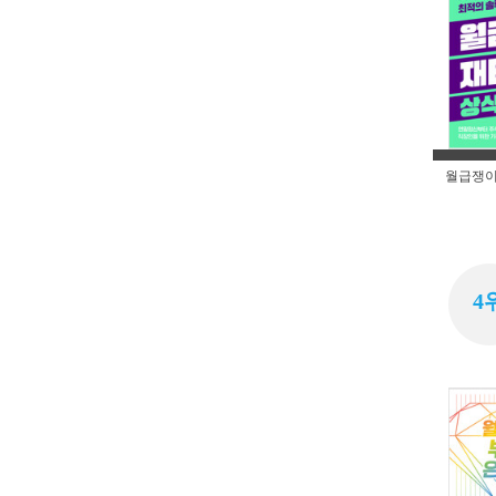
월급쟁이
4