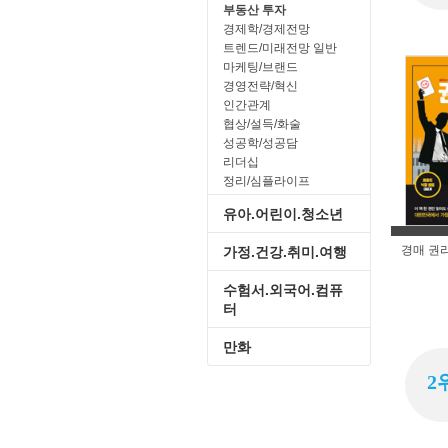
부동산 투자
경제학/경제전망
트렌드/미래전망 일반
마케팅/브랜드
경영전략/혁신
인간관계
협상/설득/화술
성공학/성공담
리더십
정리/심플라이프
유아.어린이.청소년
경매 권
가정.건강.취미.여행
수험서.외국어.컴퓨
터
만화
2