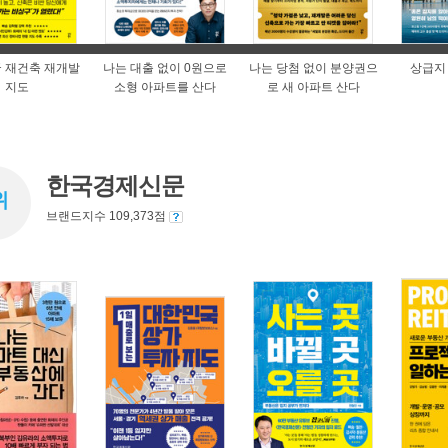
 재건축 재개발
나는 대출 없이 0원으로
나는 당첨 없이 분양권으
상급지
지도
소형 아파트를 산다
로 새 아파트 산다
한국경제신문
위
브랜드지수 109,373점