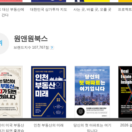
트 대신 부동산에
대한민국 상가투자 지도
사는 곳, 바뀔 곳, 오를 곳
프로젝트
간다
원앤원북스
위
브랜드지수 107,767점
신이 미국 부동산
인천 부동산의 미래
당신의 첫 아파트는 여기
2026
자가 되면 좋겠습
입니다