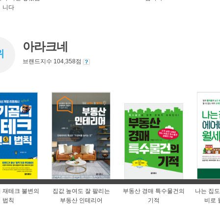
니다
아라크네
위
브랜드지수 104,358점
 재테크 불변의
집값 높여도 잘 팔리는
부동산 경매 특수물건의
나는 집도
법칙
부동산 인테리어
기적
비로 