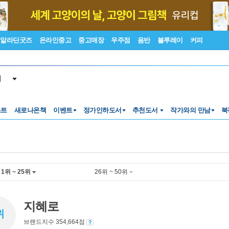
알라딘굿즈
온라인중고
중고매장
우주점
음반
블루레이
커피
서
스트
새로나온책
이벤트
정가인하도서
추천도서
작가와의 만남
북
1위 ~ 25위
26위 ~ 50위
지혜로
위
브랜드지수 354,664점