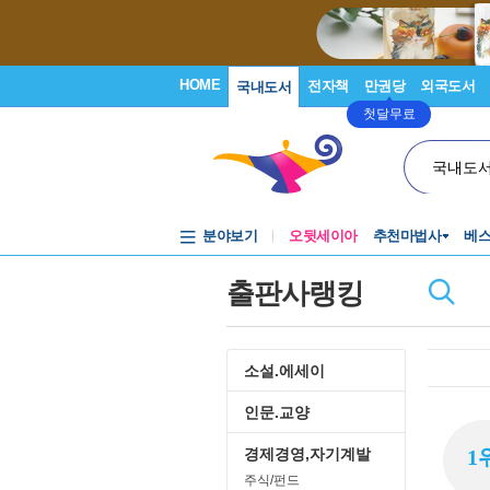
HOME
전자책
만권당
외국도서
국내도서
첫달무료
국내도
분야보기
오뒷세이아
추천마법사
베
출판사랭킹
소설.에세이
인문.교양
경제경영,자기계발
1
주식/펀드