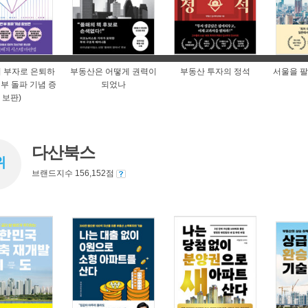
 부자로 은퇴하
부동산은 어떻게 권력이
부동산 투자의 정석
서울을 팔
만 부 돌파 기념 증
되었나
보판)
다산북스
위
브랜드지수 156,152점