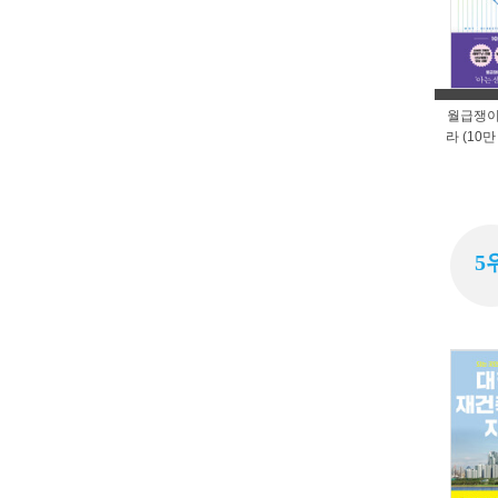
월급쟁이
라 (10
5