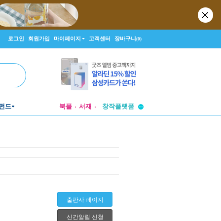
로그인
회원가입
마이페이지
고객센터
장바구니
(0)
투비컨티뉴드
펀드
북플
서재
창작플랫폼
투비컨티뉴드
출판사 페이지
신간알림 신청