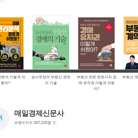
리분석 이렇게 쉬
송사무장의 부동산 경매
부동산 전문 변호사의 경
부동산 계
웠어?
의 기술
매 유치권 이렇게 쉬웠
어?
매일경제신문사
위
브랜드지수 287,220점