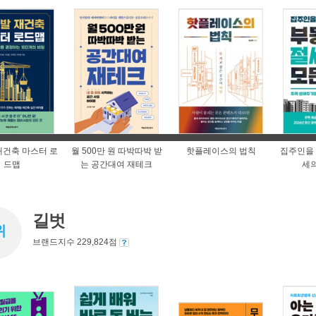
재건축 마스터 로
월 500만 원 따박따박 받
핫플레이스의 법칙
집주인을 
드맵
는 공간대여 재테크
세의
길벗
위
브랜드지수 229,824점