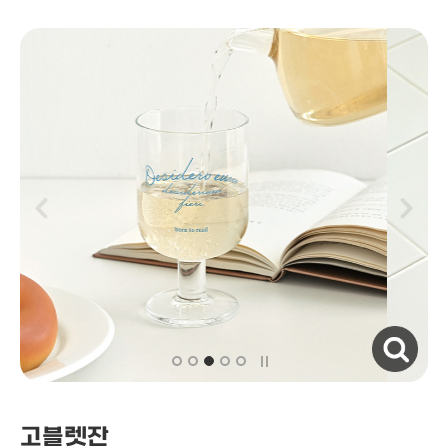
자세히보기
고블렛잔