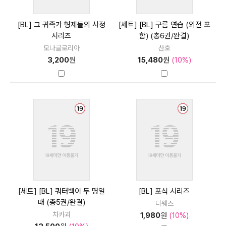
[BL] 그 귀족가 형제들의 사정
[세트] [BL] 구름 연습 (외전 포
시리즈
함) (총6권/완결)
모나글로리아
산호
3,200
원
15,480
원
(10%)
[세트] [BL] 쿼터백이 두 명일
[BL] 포식 시리즈
때 (총5권/완결)
디웨스
차카괴
1,980
원
(10%)