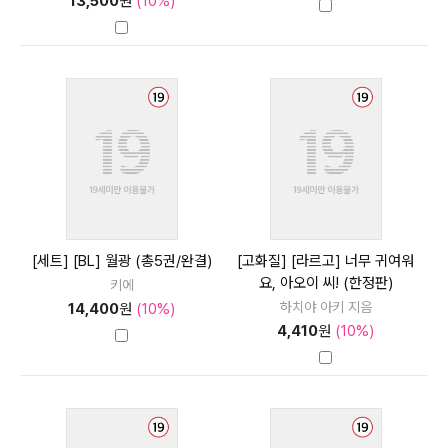
13,500
원
(10%)
[세트] [BL] 월광 (총5권/완결)
[고화질] [라르고] 너무 귀여워
요, 아오이 씨! (한정판)
키에
하치야 아키 지음
14,400
원
(10%)
4,410
원
(10%)