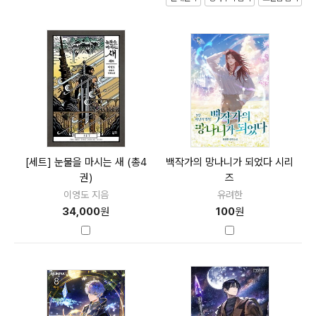
[세트] 눈물을 마시는 새 (총4
백작가의 망나니가 되었다 시리
권)
즈
이영도 지음
유려한
34,000
원
100
원