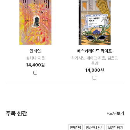
인비인
매스커레이드 라이프
성해나 지음
히가시노 게이고 지음, 김은모
옮김
14,400
원
14,000
원
주목 신간
+모두보기
전체선택
장바구니 담기
보관함 담기