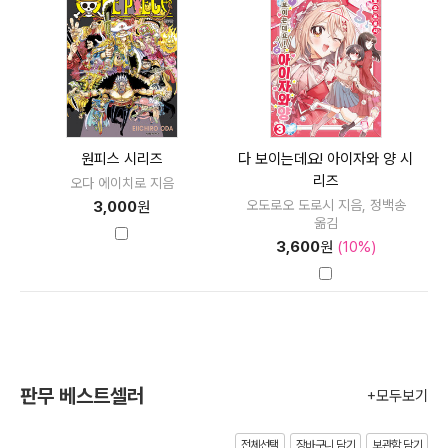
원피스 시리즈
다 보이는데요! 아이자와 양 시
리즈
오다 에이치로 지음
오도로오 도로시 지음, 정백송
3,000
원
옮김
3,600
원
(10%)
판무 베스트셀러
+모두보기
전체선택
장바구니 담기
보관함 담기