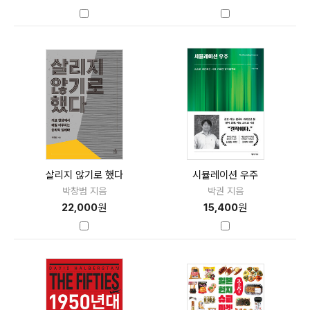
살리지 않기로 했다
시뮬레이션 우주
박창범 지음
박권 지음
22,000
원
15,400
원