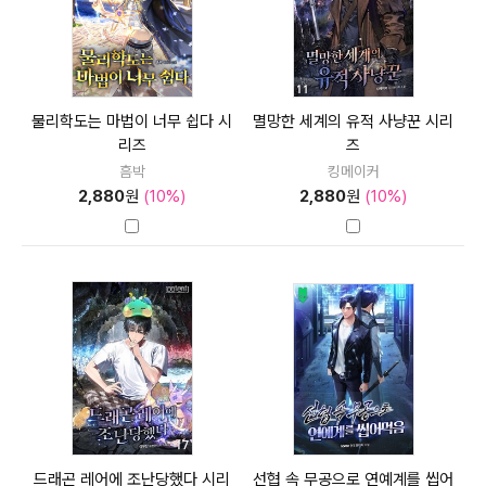
물리학도는 마법이 너무 쉽다 시
멸망한 세계의 유적 사냥꾼 시리
리즈
즈
흠박
킹메이커
2,880
원
(10%)
2,880
원
(10%)
드래곤 레어에 조난당했다 시리
선협 속 무공으로 연예계를 씹어