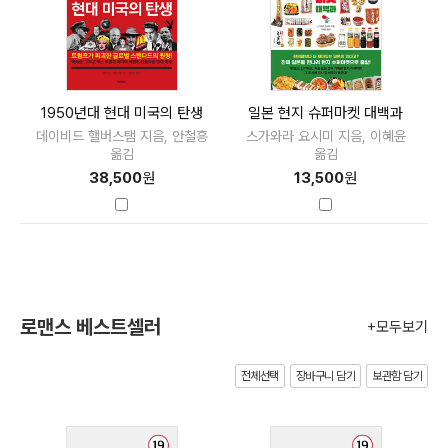
1950년대 현대 미국의 탄생
일본 현지 슈퍼마켓 대백과
데이비드 핼버스탬 지음, 안철흥
스가와라 요시미 지음, 이혜윤
옮김
옮김
38,500
원
13,500
원
로맨스 베스트셀러
+모두보기
전체선택
장바구니 담기
보관함 담기