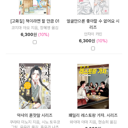
[고화질] 책이라면 팔 만큼 01
얼굴만으론 좋아할 수 없어요 시
리즈
코지마 아오 지음, 장혜영 옮김
안자이 카린
6,300
원
(10%)
6,300
원
(10%)
약사의 혼잣말 시리즈
패밀리 레스토랑 가자. 시리즈
쿠라타 미노지 지음, 시노 토우코
와야마 야마 지음, 현승희 옮김
그림, 유유리 옮김, 휴우가 나츠