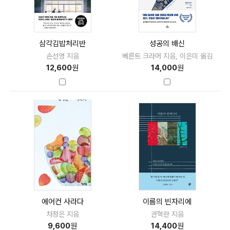
삼각김밥처리반
성공의 배신
손선영 지음
베른트 크라머 지음, 이은미 옮김
12,600
원
14,000
원
에어컨 사라다
이름의 빈자리에
차정은 지음
권혁란 지음
9,600
원
14,400
원