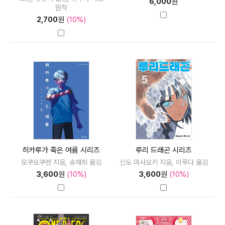
6,000
원
원작
2,700
원
(10%)
히카루가 죽은 여름 시리즈
루리 드래곤 시리즈
모쿠모쿠렌 지음, 송재희 옮김
신도 마사오키 지음, 이루다 옮김
3,600
원
(10%)
3,600
원
(10%)