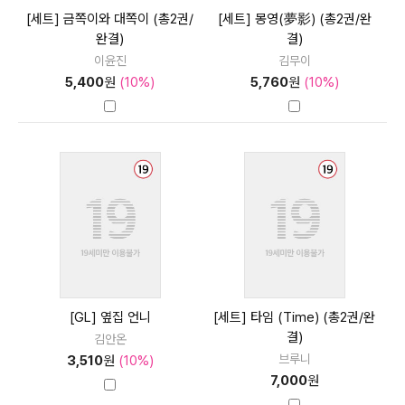
[세트] 금쪽이와 대쪽이 (총2권/
[세트] 몽영(夢影) (총2권/완
완결)
결)
이윤진
김무이
5,400
원
(10%)
5,760
원
(10%)
[GL] 옆집 언니
[세트] 타임 (Time) (총2권/완
결)
김안온
브루니
3,510
원
(10%)
7,000
원