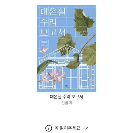
대온실 수리 보고서
김금희
꼭 읽어주세요