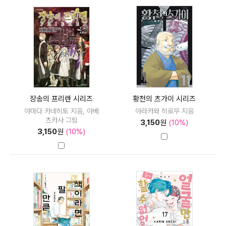
장송의 프리렌 시리즈
황천의 츠가이 시리즈
야마다 카네히토 지음, 아베
아라카와 히로무 지음
츠카사 그림
3,150
원
(10%)
3,150
원
(10%)