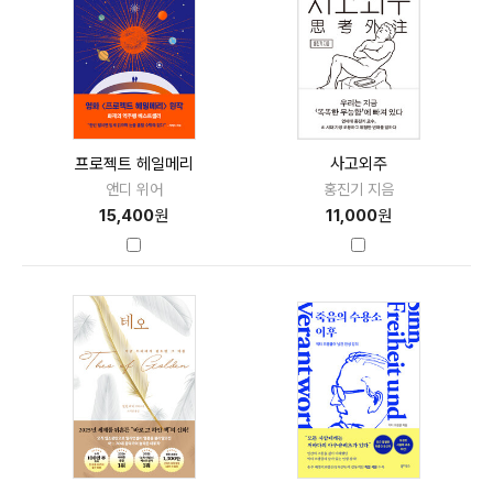
프로젝트 헤일메리
사고외주
앤디 위어
홍진기 지음
15,400
원
11,000
원