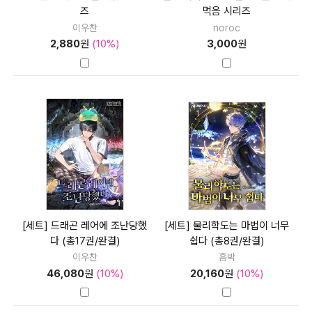
즈
먹음 시리즈
이우찬
noroc
2,880
원
(10%)
3,000
원
[세트] 드래곤 레어에 조난당했
[세트] 물리학도는 마법이 너무
다 (총17권/완결)
쉽다 (총8권/완결)
이우찬
흠박
46,080
원
(10%)
20,160
원
(10%)