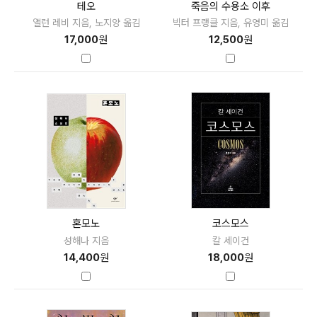
테오
죽음의 수용소 이후
앨런 레비 지음, 노지양 옮김
빅터 프랭클 지음, 유영미 옮김
17,000
원
12,500
원
혼모노
코스모스
성해나 지음
칼 세이건
14,400
원
18,000
원