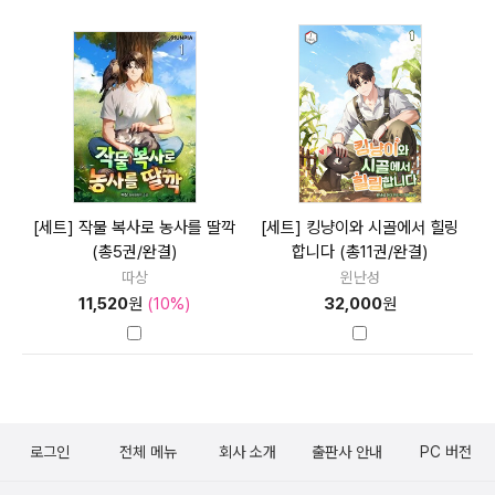
[세트] 작물 복사로 농사를 딸깍
[세트] 킹냥이와 시골에서 힐링
(총5권/완결)
합니다 (총11권/완결)
따상
윈난성
11,520
원
(10%)
32,000
원
로그인
전체 메뉴
회사 소개
출판사 안내
PC 버전