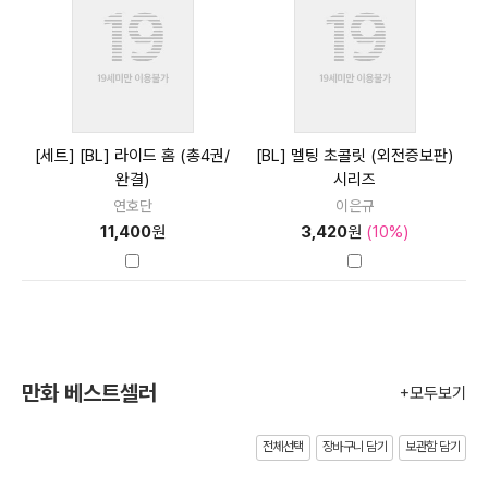
[세트] [BL] 라이드 홈 (총4권/
[BL] 멜팅 초콜릿 (외전증보판)
완결)
시리즈
연호단
이은규
11,400
원
3,420
원
(10%)
만화 베스트셀러
+모두보기
전체선택
장바구니 담기
보관함 담기