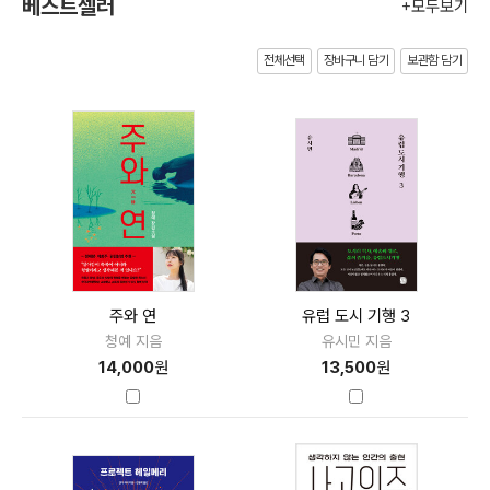
베스트셀러
+모두보기
전체선택
장바구니 담기
보관함 담기
주와 연
유럽 도시 기행 3
청예 지음
유시민 지음
14,000
원
13,500
원