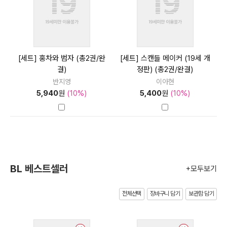
[세트] 홍차와 범자 (총2권/완
[세트] 스캔들 메이커 (19세 개
결)
정판) (총2권/완결)
반지영
이아현
5,940
원
(10%)
5,400
원
(10%)
BL 베스트셀러
+모두보기
전체선택
장바구니 담기
보관함 담기