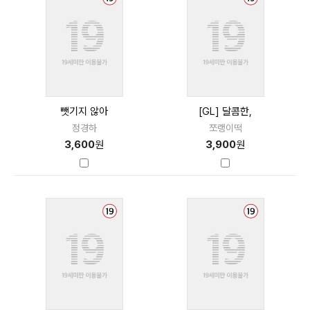
뺏기지 않아
[GL] 달콤한,
정경하
쪼랭이떡
3,600
원
3,900
원