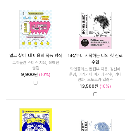
알고 싶어, 내 마음의 작동 방식
14살부터 시작하는 나의 첫 진로
수업
그웨돌린 스미스 지음, 장혜진
옮김
학연플러스 편집부 지음, 김신혜
옮김, 이케가미 아키라 감수, 카나
9,900
원
(10%)
만화, 모도로카 일러스
13,500
원
(10%)