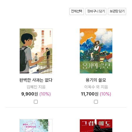
전체선택
장바구니 담기
보관함 담기
완벽한 사과는 없다
용기의 쓸모
김혜진 지음
이옥수 외 지음
9,900
원
(10%)
11,700
원
(10%)