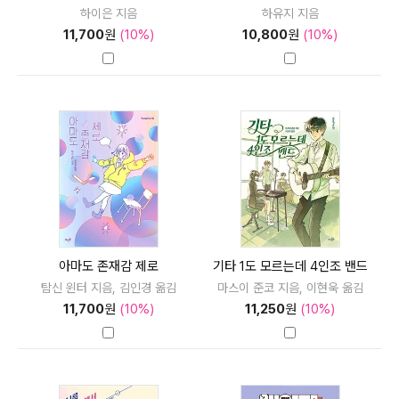
하이은 지음
하유지 지음
11,700
원
(10%)
10,800
원
(10%)
아마도 존재감 제로
기타 1도 모르는데 4인조 밴드
탐신 윈터 지음, 김인경 옮김
마스이 준코 지음, 이현욱 옮김
11,700
원
(10%)
11,250
원
(10%)