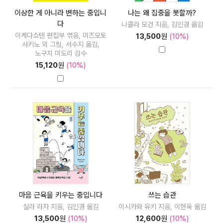
이상한 게 아니라 변하는 중입니
나는 왜 집중을 못할까?
다
니콜라 모건 지음, 김인경 옮김
이케다쇼텐 편집부 엮음, 미즈모토
13,500
원
(10%)
사키노 외 그림, 서수지 옮김,
노구치 미도리 감수
15,120
원
(10%)
마음 근육을 키우는 중입니다
쓰는 습관
실라 라자 지음, 김인경 옮김
이시카와 유키 지음, 이현욱 옮김
13,500
원
(10%)
12,600
원
(10%)