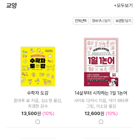
교양
+모두보기
전체선택
장바구니 담기
보관함 담기
수학자 도감
14살부터 시작하는 1일 1논어
혼마루 료 지음, 김소영 옮김,
사이토 다카시 지음, 야기 와타루
최경찬 감수
그림, 이소담 옮김
13,500
원
(10%)
12,600
원
(10%)