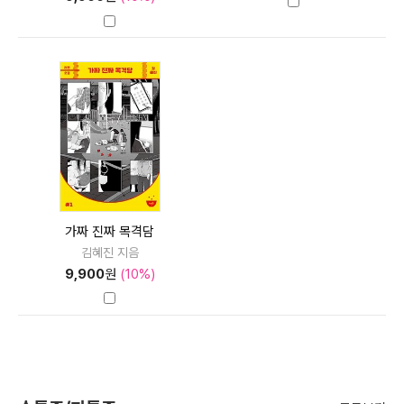
가짜 진짜 목격담
김혜진 지음
9,900
원
(10%)