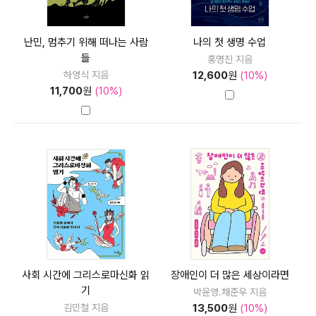
난민, 멈추기 위해 떠나는 사람
나의 첫 생명 수업
들
홍명진 지음
하영식 지음
12,600
원
(10%)
11,700
원
(10%)
사회 시간에 그리스로마신화 읽
장애인이 더 많은 세상이라면
기
박윤영.채준우 지음
김민철 지음
13,500
원
(10%)