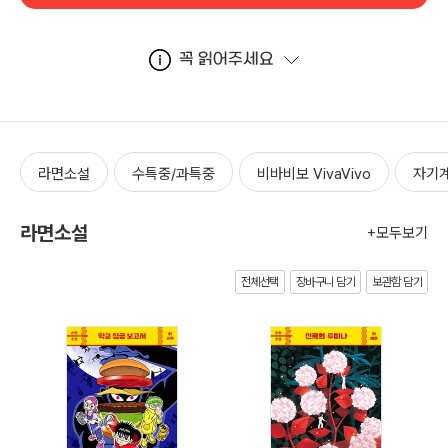
꼭 읽어주세요
라면소설
수특중/과특중
비바비보 VivaVivo
자기
라면소설
+모두보기
전체선택
장바구니 담기
보관함 담기