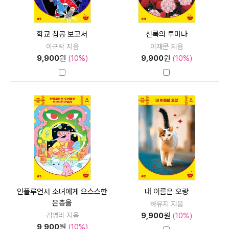
학교 침공 보고서
신록의 루미나
이규락 지음
이재문 지음
9,900
원
(10%)
9,900
원
(10%)
인플루언서 소녀에게 으스스한
내 이름은 오랑
은총을
하유지 지음
김영리 지음
9,900
원
(10%)
9,900
원
(10%)