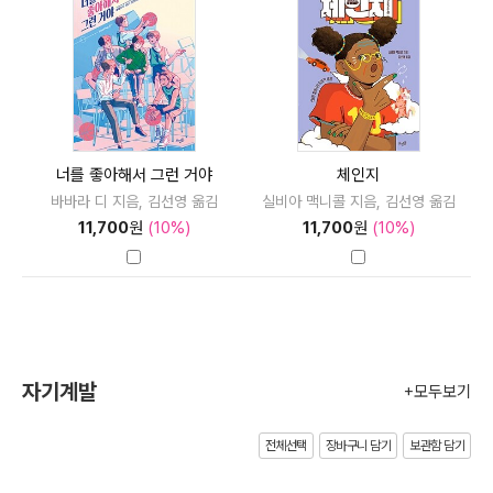
너를 좋아해서 그런 거야
체인지
바바라 디 지음, 김선영 옮김
실비아 맥니콜 지음, 김선영 옮김
11,700
원
(10%)
11,700
원
(10%)
자기계발
+모두보기
전체선택
장바구니 담기
보관함 담기