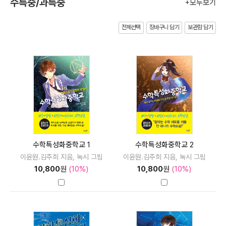
수특중/과특중
+모두보기
전체선택
장바구니 담기
보관함 담기
수학특성화중학교 1
수학특성화중학교 2
이윤원.김주희 지음, 녹시 그림
이윤원.김주희 지음, 녹시 그림
10,800
원
(10%)
10,800
원
(10%)