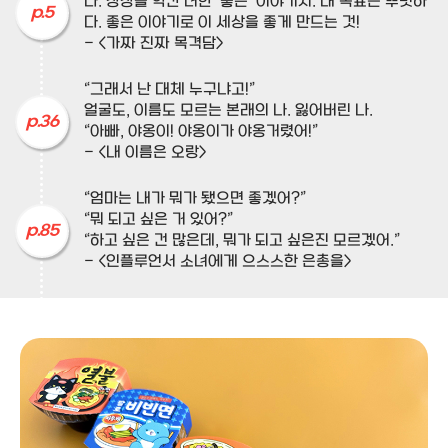
다. 상상을 약간 더한 ‘좋은’ 이야기지. 내 목표는 뚜렷하
p.5
다. 좋은 이야기로 이 세상을 좋게 만드는 것!
- <가짜 진짜 목격담>
“그래서 난 대체 누구냐고!”
얼굴도, 이름도 모르는 본래의 나. 잃어버린 나.
p.36
“아빠, 야옹이! 야옹이가 야옹거렸어!”
- <내 이름은 오랑>
“엄마는 내가 뭐가 됐으면 좋겠어?”
“뭐 되고 싶은 거 있어?”
p.85
“하고 싶은 건 많은데, 뭐가 되고 싶은진 모르겠어.”
- <인플루언서 소녀에게 으스스한 은총을>