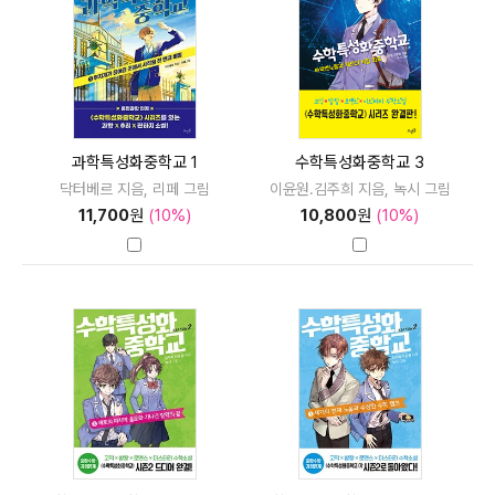
과학특성화중학교 1
수학특성화중학교 3
닥터베르 지음, 리페 그림
이윤원.김주희 지음, 녹시 그림
11,700
원
(10%)
10,800
원
(10%)