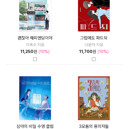
괜찮아 해피엔딩이야
그럼에도 파드되
이옥수 지음
나윤아 지음
11,250
원
(10%)
11,700
원
(10%)
심야의 비밀 수영 클럽
3모둠의 용의자들