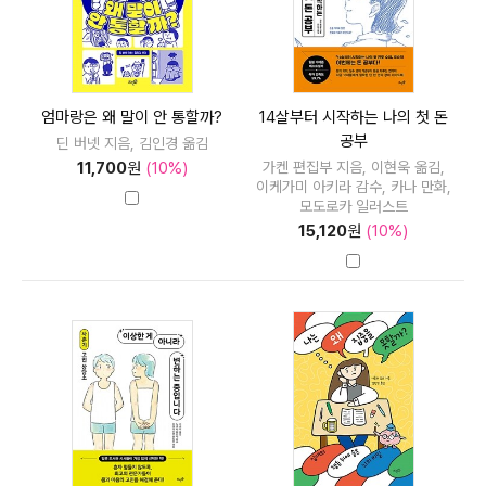
엄마랑은 왜 말이 안 통할까?
14살부터 시작하는 나의 첫 돈
공부
딘 버넷 지음, 김인경 옮김
가켄 편집부 지음, 이현욱 옮김,
11,700
원
(10%)
이케가미 아키라 감수, 카나 만화,
모도로카 일러스트
15,120
원
(10%)