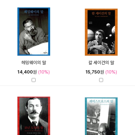
헤밍웨이의 말
칼 세이건의 말
14,400
원
(10%)
15,750
원
(10%)