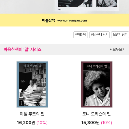
전체선택
장바구니 담기
보관함 담기
마음산책의 '말' 시리즈
+ 모두보기
미셸 푸코의 말
토니 모리슨의 말
16,200
원
(10%)
15,300
원
(10%)