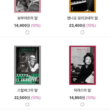
보부아르의 말
엔니오 모리코네의 말
14,400
원
(10%)
23,400
원
(10%)
스필버그의 말
뒤라스의 말
22,500
원
(10%)
14,850
원
(10%)