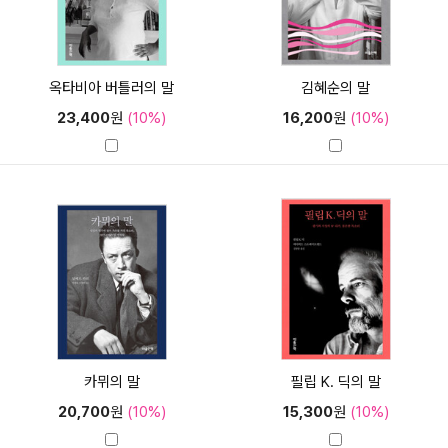
옥타비아 버틀러의 말
김혜순의 말
23,400
원
(10%)
16,200
원
(10%)
카뮈의 말
필립 K. 딕의 말
20,700
원
(10%)
15,300
원
(10%)