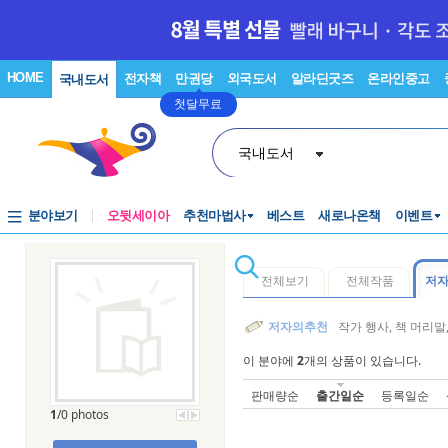
HOME
전자책
만권당
외국도서
알라딘굿즈
온라인중고
국내도서
첫달무료
국내도서
분야보기
오뒷세이아
추천마법사
베스트
새로나온책
이벤트
전체보기
전체작품
저
저자의추천
작가 행사, 책 머리
이 분야에
2
개의 상품이 있습니다.
판매량순
출간일순
등록일순
1
/0 photos