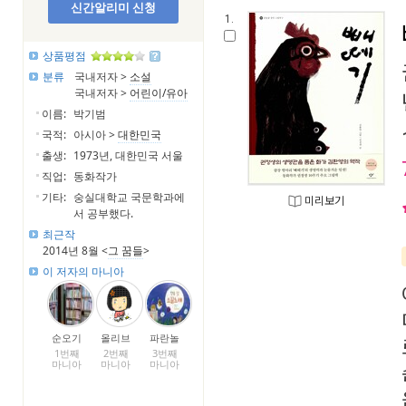
신간알리미 신청
1.
상품평점
분류
국내저자 >
소설
국내저자 >
어린이/유아
이름:
박기범
국적:
아시아 >
대한민국
출생:
1973년, 대한민국 서울
직업:
동화작가
기타:
숭실대학교 국문학과에
미리보기
서 공부했다.
최근작
2014년 8월 <
그 꿈들
>
이 저자의 마니아
순오기
올리브
파란놀
1번째
2번째
3번째
마니아
마니아
마니아