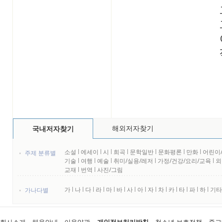
해외저자찾기
국내저자찾기
소설
l
에세이
l
시
l
희곡
l
문학일반
l
문화평론
l
만화
l
어린이
주제 분류별
기술
l
여행
l
예술
l
취미/실용/레저
l
가정/건강/요리/교육
l
외
교재
l
번역
l
사진/그림
가
l
나
l
다
l
라
l
마
l
바
l
사
l
아
l
자
l
차
l
카
l
타
l
파
l
하
l
기타
가나다별