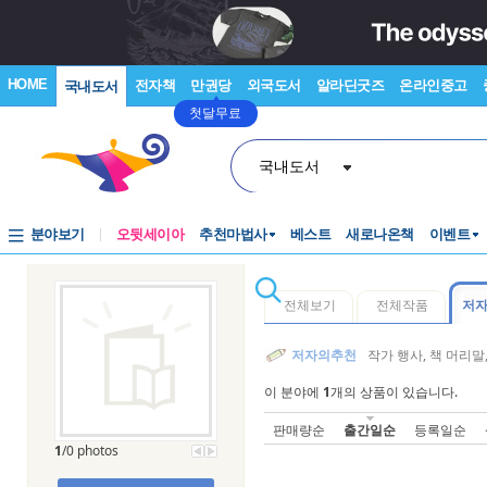
HOME
전자책
만권당
외국도서
알라딘굿즈
온라인중고
국내도서
첫달무료
국내도서
분야보기
오뒷세이아
추천마법사
베스트
새로나온책
이벤트
전체보기
전체작품
저
저자의추천
작가 행사, 책 머리
이 분야에
1
개의 상품이 있습니다.
판매량순
출간일순
등록일순
1
/0 photos