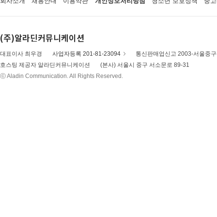
회사소개
채용안내
이용약관
개인정보처리방침
청소년 보호정책
중고
(주)알라딘커뮤니케이션
대표이사 최우경
사업자등록 201-81-23094
통신판매업신고 2003-서울중구-
호스팅 제공자 알라딘커뮤니케이션
(본사) 서울시 중구 서소문로 89-31
ⓒ Aladin Communication. All Rights Reserved.