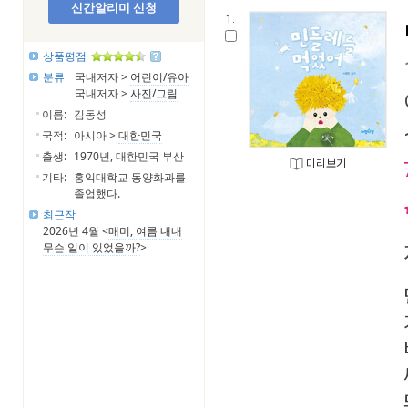
신간알리미 신청
1.
상품평점
분류
국내저자 >
어린이/유아
국내저자 >
사진/그림
이름:
김동성
국적:
아시아 >
대한민국
출생:
1970년, 대한민국 부산
미리보기
기타:
홍익대학교 동양화과를
졸업했다.
최근작
2026년 4월 <
매미, 여름 내내
무슨 일이 있었을까?
>