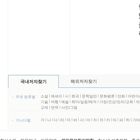
해외저자찾기
국내저자찾기
소설
l
에세이
l
시
l
희곡
l
문학일반
l
문화평론
l
만화
l
어린이
주제 분류별
기술
l
여행
l
예술
l
취미/실용/레저
l
가정/건강/요리/교육
l
외
교재
l
번역
l
사진/그림
가
l
나
l
다
l
라
l
마
l
바
l
사
l
아
l
자
l
차
l
카
l
타
l
파
l
하
l
기타
가나다별