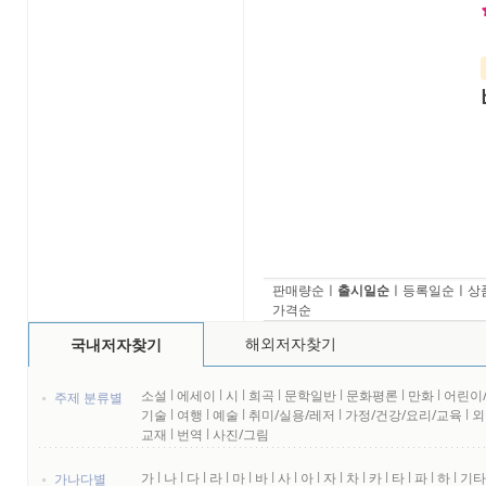
판매량순
ㅣ
출시일순
ㅣ
등록일순
ㅣ
상
가격순
해외저자찾기
국내저자찾기
소설
l
에세이
l
시
l
희곡
l
문학일반
l
문화평론
l
만화
l
어린이
주제 분류별
기술
l
여행
l
예술
l
취미/실용/레저
l
가정/건강/요리/교육
l
외
교재
l
번역
l
사진/그림
가
l
나
l
다
l
라
l
마
l
바
l
사
l
아
l
자
l
차
l
카
l
타
l
파
l
하
l
기타
가나다별