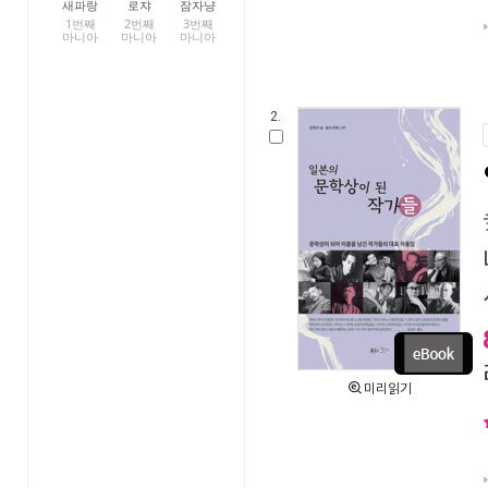
새파랑
로쟈
잠자냥
1번째
2번째
3번째
마니아
마니아
마니아
2.
미리읽기