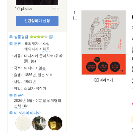
1
/1 photos
1.
신간알리미 신청
상품평점
분류
해외저자 >
소설
해외저자 >
희곡
이름:
다니자키 준이치로 (谷崎
潤一郞)
국적:
아시아 >
일본
출생:
1886년, 일본 도쿄
미리보기
사망:
1965년
직업:
소설가 극작가
최근작
2026년 6월 <
이문열 세계명작
산책 10
>
이 저자의 마니아