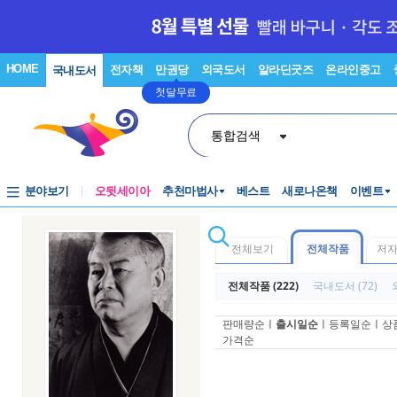
HOME
전자책
만권당
외국도서
알라딘굿즈
온라인중고
국내도서
첫달무료
통합검색
분야보기
오뒷세이아
추천마법사
베스트
새로나온책
이벤트
전체보기
전체작품
저
전체작품 (222)
국내도서 (72)
판매량순
ㅣ
출시일순
ㅣ
등록일순
ㅣ
상
가격순