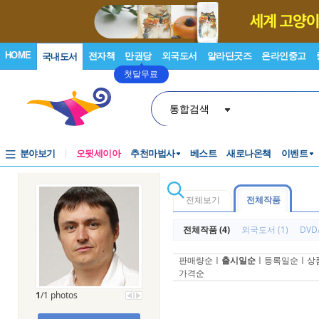
HOME
전자책
만권당
외국도서
알라딘굿즈
온라인중고
국내도서
첫달무료
통합검색
분야보기
오뒷세이아
추천마법사
베스트
새로나온책
이벤트
전체보기
전체작품
전체작품 (4)
외국도서 (1)
DVD/
판매량순
ㅣ
출시일순
ㅣ
등록일순
ㅣ
상
가격순
1
/1 photos