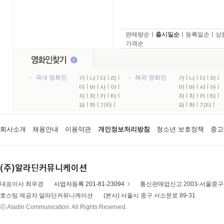
판매량순
ㅣ
출시일순
ㅣ
등록일순
ㅣ
상
가격순
국내 영화인
해외 영화인
가
l
나
l
다
l
라
l
가
l
나
l
다
l
라
l
마
l
바
l
사
l
아
l
마
l
바
l
사
l
아
l
자
l
차
l
카
l
타
l
자
l
차
l
카
l
타
l
파
l
하
l
기타
l
파
l
하
l
기타
l
회사소개
채용안내
이용약관
개인정보처리방침
청소년 보호정책
중고
(주)알라딘커뮤니케이션
대표이사 최우경
사업자등록 201-81-23094
통신판매업신고 2003-서울중구-
호스팅 제공자 알라딘커뮤니케이션
(본사) 서울시 중구 서소문로 89-31
ⓒ Aladin Communication. All Rights Reserved.