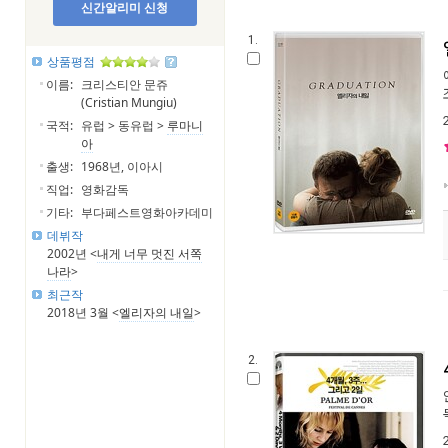
신간알리미 신청
1.
상품평점
이름:
크리스티안 문쥬
(Cristian Mungiu)
국적:
유럽 > 동유럽 >
루마니
아
출생:
1968년, 이아시
직업:
영화감독
기타:
부다페스트영화아카데미
데뷔작
2002년 <
내게 너무 멋진 서쪽
나라
>
최근작
2018년 3월 <
엘리자의 내일
>
2.