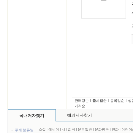
판매량순
ㅣ
출시일순
ㅣ
등록일순
ㅣ
상
가격순
해외저자찾기
국내저자찾기
소설
l
에세이
l
시
l
희곡
l
문학일반
l
문화평론
l
만화
l
어린이
주제 분류별