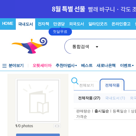
HOME
전자책
만권당
외국도서
알라딘굿즈
온라인중고
국내도서
첫달무료
통합검색
분야보기
오뒷세이아
추천마법사
베스트
새로나온책
이벤트
전체보기
전체작품
전체작품 (27)
국내도서 (1)
외국
판매량순
ㅣ
출시일순
ㅣ
등록일순
ㅣ
상
가격순
1
/0 photos