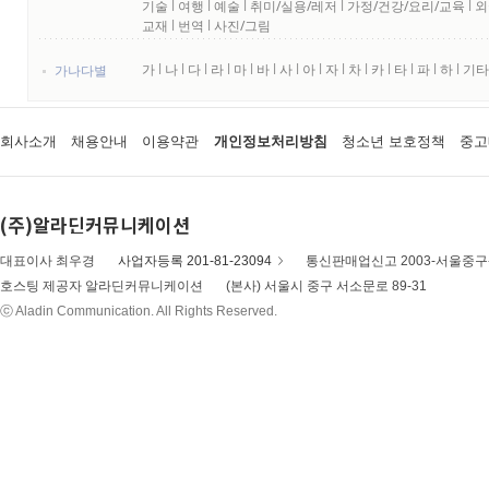
기술
l
여행
l
예술
l
취미/실용/레저
l
가정/건강/요리/교육
l
외
교재
l
번역
l
사진/그림
가
l
나
l
다
l
라
l
마
l
바
l
사
l
아
l
자
l
차
l
카
l
타
l
파
l
하
l
기타
가나다별
회사소개
채용안내
이용약관
개인정보처리방침
청소년 보호정책
중고
(주)알라딘커뮤니케이션
대표이사 최우경
사업자등록 201-81-23094
통신판매업신고 2003-서울중구-
호스팅 제공자 알라딘커뮤니케이션
(본사) 서울시 중구 서소문로 89-31
ⓒ Aladin Communication. All Rights Reserved.