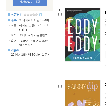
신간알리미 신청
1.
상품평점
분류
해외저자 >
어린이/유아
이름:
케이트 드 골디 (Kate de
Goldi)
국적:
오세아니아 >
뉴질랜드
출생:
1959년, 뉴질랜드 크라
이스트처치
최근작
2014년 2월 <
밤 10시의 질문
>
2.