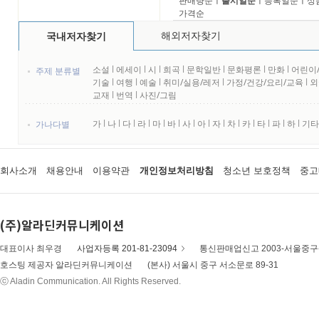
판매량순
ㅣ
출시일순
ㅣ
등록일순
ㅣ
상
가격순
해외저자찾기
국내저자찾기
소설
l
에세이
l
시
l
희곡
l
문학일반
l
문화평론
l
만화
l
어린이
주제 분류별
기술
l
여행
l
예술
l
취미/실용/레저
l
가정/건강/요리/교육
l
외
교재
l
번역
l
사진/그림
가
l
나
l
다
l
라
l
마
l
바
l
사
l
아
l
자
l
차
l
카
l
타
l
파
l
하
l
기타
가나다별
회사소개
채용안내
이용약관
개인정보처리방침
청소년 보호정책
중고
(주)알라딘커뮤니케이션
대표이사 최우경
사업자등록 201-81-23094
통신판매업신고 2003-서울중구-
호스팅 제공자 알라딘커뮤니케이션
(본사) 서울시 중구 서소문로 89-31
ⓒ Aladin Communication. All Rights Reserved.