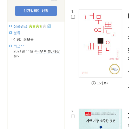
신간알리미 신청
1.
상품평점
분류
이름:
최보윤
최근작
2021년 11월 <
너무 예쁜, 개같
은
>
크게보기
2.