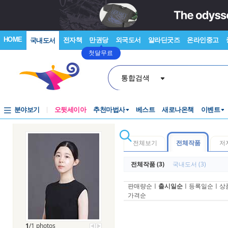
HOME
전자책
만권당
외국도서
알라딘굿즈
온라인중고
국내도서
첫달무료
통합검색
분야보기
오뒷세이아
추천마법사
베스트
새로나온책
이벤트
전체보기
전체작품
저
전체작품 (3)
국내도서 (3)
판매량순
ㅣ
출시일순
ㅣ
등록일순
ㅣ
상
가격순
1
/1 photos