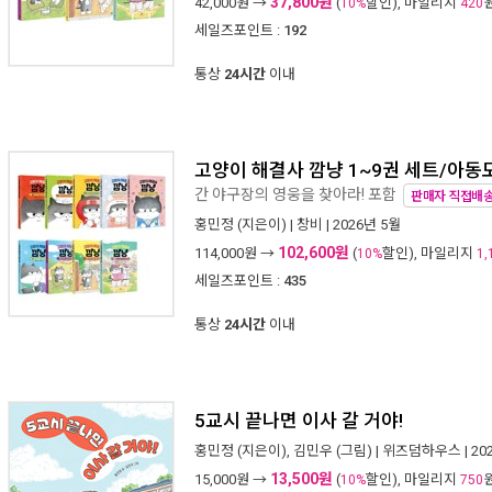
37,800원
42,000
원 →
(
할인), 마일리지
10%
420
세일즈포인트 :
192
통상
24시간
이내
고양이 해결사 깜냥 1~9권 세트/아동
간 야구장의 영웅을 찾아라! 포함
판매자 직접배
홍민정
(지은이) |
창비
| 2026년 5월
102,600원
114,000
원 →
(
할인), 마일리지
10%
1,
세일즈포인트 :
435
통상
24시간
이내
5교시 끝나면 이사 갈 거야!
홍민정
(지은이),
김민우
(그림) |
위즈덤하우스
| 2
13,500원
15,000
원 →
(
할인), 마일리지
10%
750