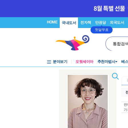
HOME
전자책
만권당
외국도서
국내도서
첫달무료
통합검
분야보기
오뒷세이아
추천마법사
베
전
판
가