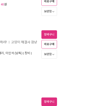
바로구매
원
140
보관함
장바구니
하라!
고양이 해결사 깜냥
ㅣ
바로구매
태리
,
이인석
(낭독) |
창비
|
보관함
장바구니