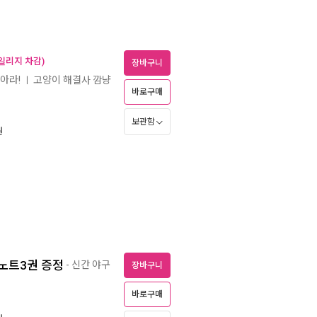
일리지 차감)
장바구니
아라!
고양이 해결사 깜냥
ㅣ
바로구매
보관함
원
/노트3권 증정
- 신간 야구
장바구니
바로구매