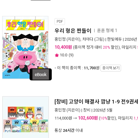
PDF
우리 형은 짠돌이
훈훈 형제 1
ㅣ
홍민정
(지은이),
차야다
(그림) |
한빛에듀
| 2026년
10,400원
(종이책 정가 대비
할인), 마일리지
20%
10.0
(
9
)
이 책의 종이책 :
11,700
원
종이책 보기
[창비] 고양이 해결사 깜냥 1-9 전9권
홍민정
(지은이) |
창비
| 2026년 5월
102,600원
114,000
원 →
(
할인), 마일리지
10%
1,
통상
24시간
이내