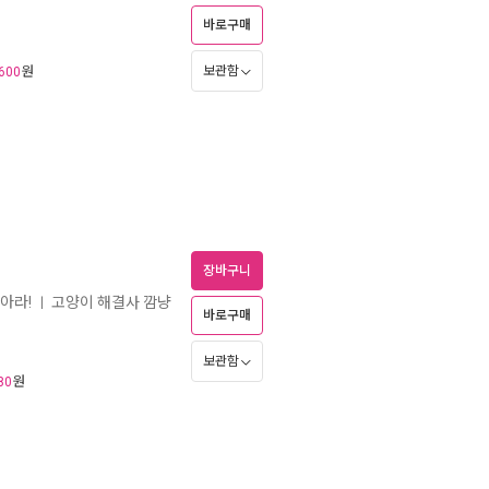
바로구매
원
보관함
600
장바구니
아라!
고양이 해결사 깜냥
ㅣ
바로구매
보관함
원
80