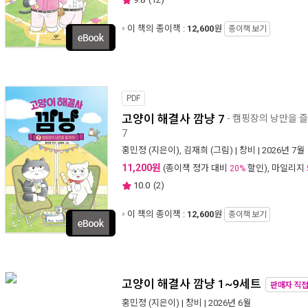
이 책의 종이책 :
12,600
원
종이책 보기
PDF
고양이 해결사 깜냥 7
- 캠핑장의 낭만을 즐
7
홍민정
(지은이),
김재희
(그림) |
창비
| 2026년 7월
11,200원
(종이책 정가 대비
할인), 마일리지
20%
10.0
(
2
)
이 책의 종이책 :
12,600
원
종이책 보기
고양이 해결사 깜냥 1~9세트
판매자 직
홍민정
(지은이) |
창비
| 2026년 6월