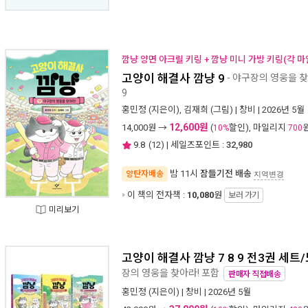
깜냥 양면 아크릴 키링 + 깜냥 미니 가방 키링(각 마
고양이 해결사 깜냥 9
- 야구장의 영웅을 찾
9
홍민정
(지은이),
김재희
(그림) |
창비
| 2026년 5월
12,600원
14,000
원 →
(
할인), 마일리지
10%
700
9.8
(
12
) | 세일즈포인트 :
32,980
밤 11시
잠들기전 배송
양탄자배송
지역변경
이 책의 전자책 :
10,080
원
보러 가기
미리보기
고양이 해결사 깜냥 7 8 9 전3권 세트
장의 영웅을 찾아라! 포함
판매자 직접배송
홍민정
(지은이) |
창비
| 2026년 5월