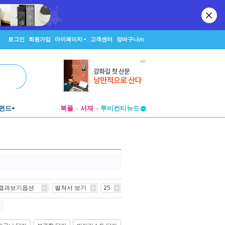
로그인
회원가입
마이페이지
고객센터
장바구니
(0)
투비컨티뉴드
펀드
북플
서재
창작플랫폼
투비컨티뉴드
결과보기옵션
펼쳐서 보기
25
끝