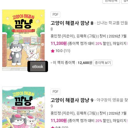
전체선택
장
PDF
고양이 해결사 깜냥 8
- 신나는 학교를 만들
8
홍민정
(지은이),
김재희
(그림) |
창비
| 2026년 7월
11,200원
(종이책 정가 대비
할인), 마일리지
20%
10.0
(
11
)
이 책의 종이책 :
12,600
원
종이책 보기
PDF
고양이 해결사 깜냥 9
- 야구장의 영웅을 찾
9
홍민정
(지은이),
김재희
(그림) |
창비
| 2026년 7월
11,200원
(종이책 정가 대비
할인), 마일리지
20%
9.8
(
12
)