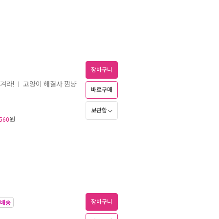
장바구니
겨라!
고양이 해결사 깜냥
ㅣ
바로구매
보관함
원
560
장바구니
접배송