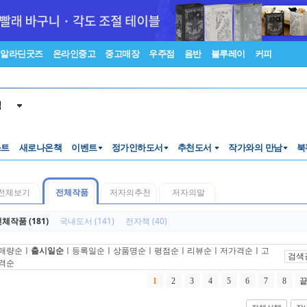
알라딘굿즈
온라인중고
중고매장
우주점
음반
블루레이
커피
색
스트
새로나온책
이벤트
정가인하도서
추천도서
작가와의 만남
북
전체보기
전체작품
저자의추천
저자의말
체작품 (181)
국내도서 (141)
전자책 (40)
매량순
ㅣ
출시일순
ㅣ
등록일순
ㅣ
상품명순
ㅣ
평점순
ㅣ
리뷰순
ㅣ
저가격순
ㅣ
고
검색
격순
1
2
3
4
5
6
7
8