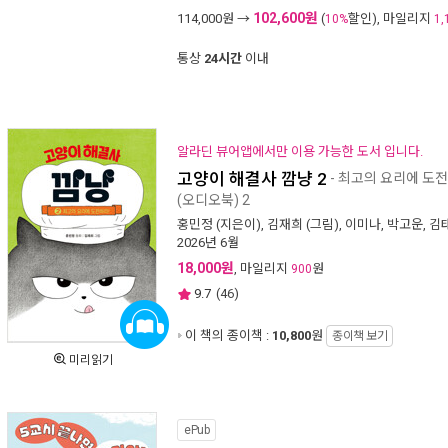
102,600원
114,000
원 →
(
할인), 마일리지
10%
1,
통상
24시간
이내
알라딘 뷰어앱에서만 이용 가능한 도서 입니다.
고양이 해결사 깜냥 2
- 최고의 요리에 도전
(오디오북) 2
홍민정
(지은이),
김재희
(그림),
이미나
,
박고운
,
김
2026년 6월
18,000원
, 마일리지
원
900
9.7
(
46
)
이 책의 종이책 :
10,800
원
종이책 보기
미리읽기
ePub