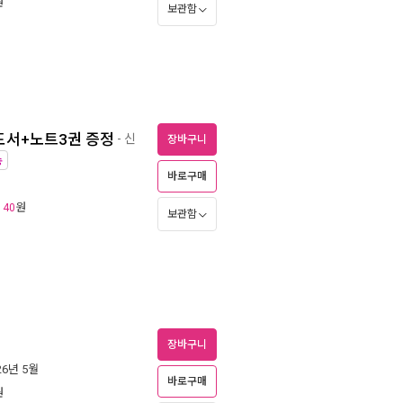
원
보관함
도서+노트3권 증정
- 신
장바구니
송
바로구매
원
140
보관함
장바구니
026년 5월
바로구매
원