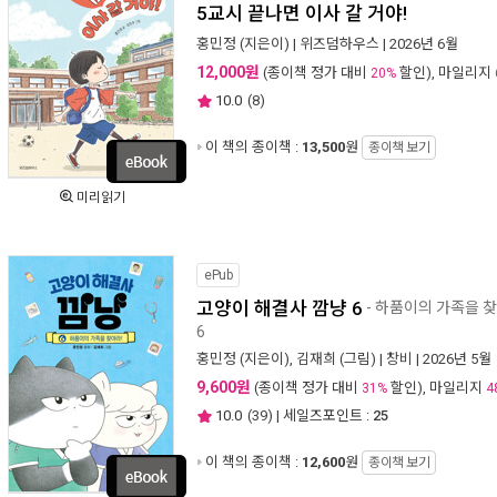
5교시 끝나면 이사 갈 거야!
홍민정
(지은이) |
위즈덤하우스
| 2026년 6월
12,000원
(종이책 정가 대비
할인), 마일리지
20%
10.0
(
8
)
이 책의 종이책 :
13,500
원
종이책 보기
미리읽기
ePub
고양이 해결사 깜냥 6
- 하품이의 가족을 찾
6
홍민정
(지은이),
김재희
(그림) |
창비
| 2026년 5월
9,600원
(종이책 정가 대비
할인), 마일리지
31%
4
10.0
(
39
) | 세일즈포인트 :
25
이 책의 종이책 :
12,600
원
종이책 보기