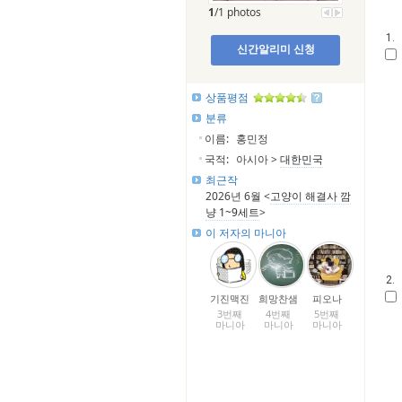
1
/1 photos
1.
신간알리미 신청
상품평점
분류
이름:
홍민정
국적:
아시아 >
대한민국
최근작
2026년 6월 <
고양이 해결사 깜
냥 1~9세트
>
이 저자의 마니아
2.
기진맥진
희망찬샘
피오나
3번째
4번째
5번째
마니아
마니아
마니아