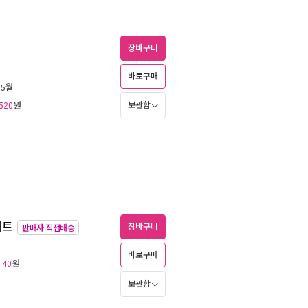
장바구니
바로구매
 5월
원
보관함
520
세트
장바구니
판매자 직접배송
바로구매
원
140
보관함