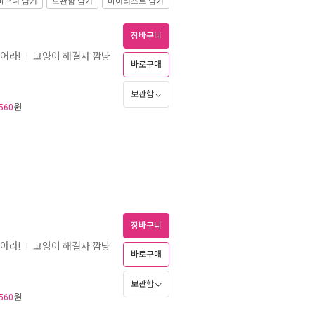
바구니 담기
보관함 담기
마이리스트 담기
장바구니
어라!
고양이 해결사 깜냥
ㅣ
바로구매
보관함
원
560
장바구니
아라!
고양이 해결사 깜냥
ㅣ
바로구매
보관함
원
560