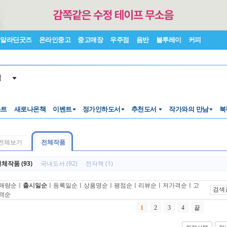
알라딘굿즈
온라인중고
중고매장
우주점
음반
블루레이
커피
색
스트
새로나온책
이벤트
정가인하도서
추천도서
작가와의 만남
북
전체보기
전체작품
체작품 (93)
국내도서 (92)
전자책 (1)
매량순
ㅣ
출시일순
ㅣ
등록일순
ㅣ
상품명순
ㅣ
평점순
ㅣ
리뷰순
ㅣ
저가격순
ㅣ
고
검색
격순
1
2
3
4
끝