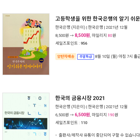
고등학생을 위한 한국은행의 알기 쉬
한국은행
(지은이) |
한국은행
| 2021년 12월
8,500원
8,500
원 →
, 마일리지
원
80
세일즈포인트 :
956
8월 10일 (월) 아침 7시
출
양탄자배송
주말특급
한국의 금융시장 2021
한국은행
(지은이) |
한국은행
| 2021년 12월
6,500원
6,500
원 →
, 마일리지
원
190
세일즈포인트 :
110
출판사/제작사 유통이 중단되어 구할 수 없습니다