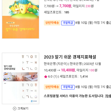
7,700원
7,700
원 →
, 마일리지
원
230
세일즈포인트 :
185
8월 10일 (월) 아침 7시
출
양탄자배송
주말특급
2023 알기 쉬운 경제지표해설
한국은행
(지은이) |
한국은행
| 2023년 12월
10,400원
10,400
원 →
, 마일리지
원
100
6.0
(
1
) | 세일즈포인트 :
1,414
8월 10일 (월) 아침 7시
출
양탄자배송
주말특급
스프링분철 서비스 이용이 가능한 도서입니다.
자세
크게보기