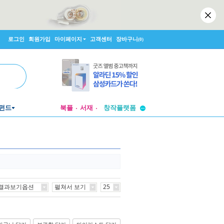
로그인
회원가입
마이페이지
고객센터
장바구니
(0)
투비컨티뉴드
펀드
북플
서재
창작플랫폼
투비컨티뉴드
결과보기옵션
펼쳐서 보기
25