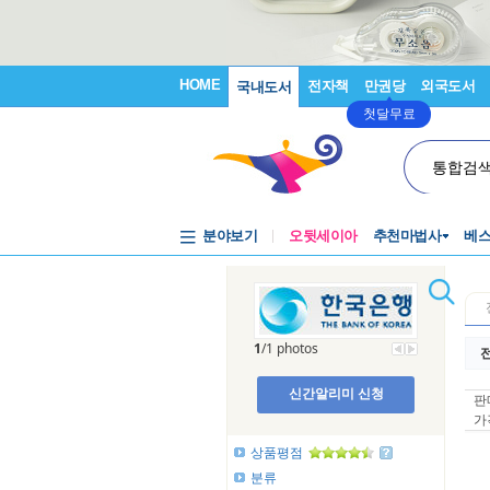
HOME
전자책
만권당
외국도서
국내도서
첫달무료
통합검
분야보기
오뒷세이아
추천마법사
베
1
/1 photos
전
신간알리미 신청
판
가
상품평점
분류