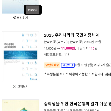
미리읽기
2025 우리나라의 국민계정체계
한국은행
(엮은이) |
한국은행
| 2025년 12월
11,000원
11,000
원 →
, 마일리지
원
110
세일즈포인트 :
117
8월 10일 (월) 아침 7시
출
양탄자배송
주말특급
스프링분철 서비스 이용이 가능한 도서입니다.
자세
크게보기
중학생을 위한 한국은행의 알기 쉬운
한국은행
(지은이) |
한국은행
| 2024년 7월