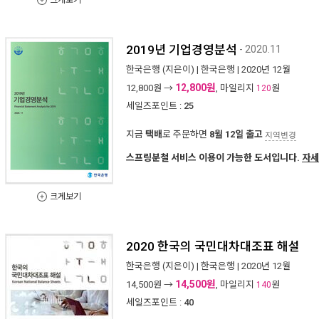
크게보기
2019년 기업경영분석
- 2020.11
한국은행
(지은이) |
한국은행
| 2020년 12월
12,800원
12,800
원 →
, 마일리지
원
120
세일즈포인트 :
25
지금
택배
로 주문하면
8월 12일 출고
지역변경
스프링분철 서비스 이용이 가능한 도서입니다.
자세
크게보기
2020 한국의 국민대차대조표 해설
한국은행
(지은이) |
한국은행
| 2020년 12월
14,500원
14,500
원 →
, 마일리지
원
140
세일즈포인트 :
40