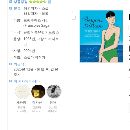
상품평점
분류
해외저자 >
소설
1.
해외저자 >
희곡
이름:
프랑수아즈 사강
(Francoise Sagan)
국적:
유럽 > 중유럽 >
프랑스
출생:
1935년, 프랑스 카자르
크
사망:
2004년
직업:
소설가 극작가
최근작
2025년 12월 <
한 달 후, 일 년
후
>
이 저자의 마니아
새파랑
잠자냥
청아
1번째
2번째
3번째
마니아
마니아
마니아