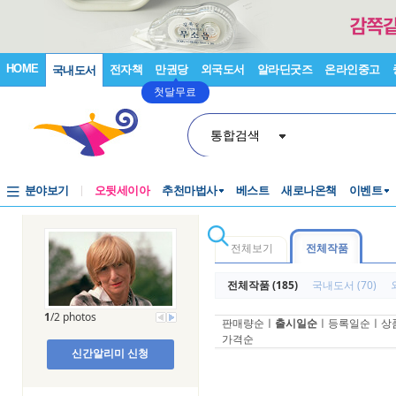
HOME
전자책
만권당
외국도서
알라딘굿즈
온라인중고
국내도서
첫달무료
통합검색
분야보기
오뒷세이아
추천마법사
베스트
새로나온책
이벤트
전체보기
전체작품
전체작품 (185)
국내도서 (70)
1
/2 photos
판매량순
ㅣ
출시일순
ㅣ
등록일순
ㅣ
상
가격순
신간알리미 신청