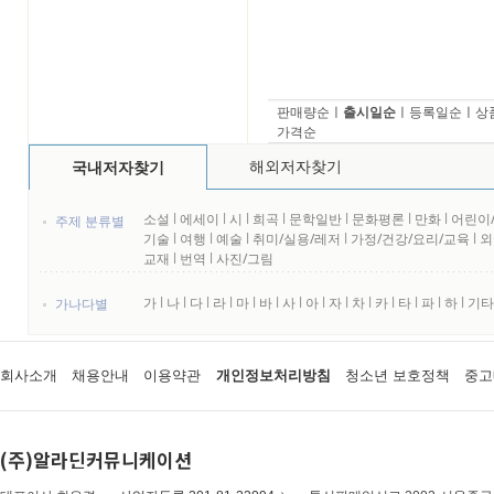
판매량순
ㅣ
출시일순
ㅣ
등록일순
ㅣ
상
가격순
해외저자찾기
국내저자찾기
소설
l
에세이
l
시
l
희곡
l
문학일반
l
문화평론
l
만화
l
어린이
주제 분류별
기술
l
여행
l
예술
l
취미/실용/레저
l
가정/건강/요리/교육
l
외
교재
l
번역
l
사진/그림
가
l
나
l
다
l
라
l
마
l
바
l
사
l
아
l
자
l
차
l
카
l
타
l
파
l
하
l
기타
가나다별
회사소개
채용안내
이용약관
개인정보처리방침
청소년 보호정책
중고
(주)알라딘커뮤니케이션