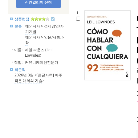
신간알리미 신청
1.
상품평점
분류
해외저자 >
경제경영/자
기계발
해외저자 >
인문/사회과
학
이름:
레일 라운즈 (Leil
Lowndes)
직업:
커뮤니케이션전문가
최근작
2026년 3월 <
[큰글자책] 아주
작은 대화의 기술
>