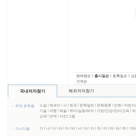
판매량순
ㅣ
출시일순
ㅣ
등록일순
ㅣ
상
가격순
해외저자찾기
국내저자찾기
소설
l
에세이
l
시
l
희곡
l
문학일반
l
문화평론
l
만화
l
어린이
주제 분류별
기술
l
여행
l
예술
l
취미/실용/레저
l
가정/건강/요리/교육
l
외
교재
l
번역
l
사진/그림
가
l
나
l
다
l
라
l
마
l
바
l
사
l
아
l
자
l
차
l
카
l
타
l
파
l
하
l
기타
가나다별