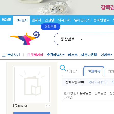
HOME
전자책
만권당
외국도서
알라딘굿즈
온라인중고
국내도서
첫달무료
통합검색
분야보기
오뒷세이아
추천마법사
베스트
새로나온책
이벤트
전체보기
전체작품
저
전체작품 (88)
국내도서 (11)
외
판매량순
ㅣ
출시일순
ㅣ
등록일순
ㅣ
상
가격순
1
/0 photos