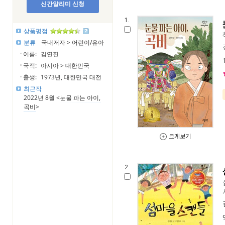
신간알리미 신청
1.
상품평점
분류
국내저자 >
어린이/유아
이름:
김연진
국적:
아시아 >
대한민국
출생:
1973년, 대한민국 대전
최근작
2022년 8월 <
눈물 파는 아이,
곡비
>
크게보기
2.