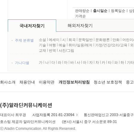
판매량순
ㅣ
출시일순
ㅣ
등록일순
ㅣ
상
가격순
해외저자찾기
국내저자찾기
소설
l
에세이
l
시
l
희곡
l
문학일반
l
문화평론
l
만화
l
어린이
주제 분류별
기술
l
여행
l
예술
l
취미/실용/레저
l
가정/건강/요리/교육
l
외
교재
l
번역
l
사진/그림
가
l
나
l
다
l
라
l
마
l
바
l
사
l
아
l
자
l
차
l
카
l
타
l
파
l
하
l
기타
가나다별
회사소개
채용안내
이용약관
개인정보처리방침
청소년 보호정책
중고
(주)알라딘커뮤니케이션
대표이사 최우경
사업자등록 201-81-23094
통신판매업신고 2003-서울중구-
호스팅 제공자 알라딘커뮤니케이션
(본사) 서울시 중구 서소문로 89-31
ⓒ Aladin Communication. All Rights Reserved.