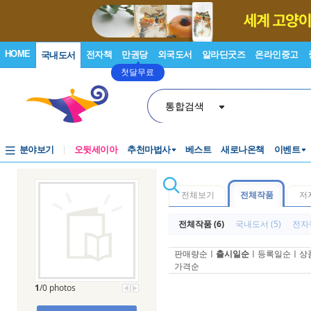
HOME
전자책
만권당
외국도서
알라딘굿즈
온라인중고
국내도서
첫달무료
통합검색
분야보기
오뒷세이아
추천마법사
베스트
새로나온책
이벤트
전체보기
전체작품
저
전체작품 (6)
국내도서 (5)
전자책
판매량순
ㅣ
출시일순
ㅣ
등록일순
ㅣ
상
가격순
1
/0 photos